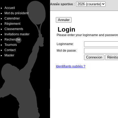
Année sportive
:
Accueil
Mot du président
Calendrier
Annuler
Règlement
Login
Classements
Invitations master
Please enter your loginname and passwor
Recherche
Loginname:
Tournois
Contact
Mot de passe:
Master
Identifiants oubliés ?