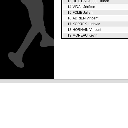
13
DE L ESCAILLE Hubert
14
VIDAL Jérôme
15
FOLIE Julien
16
ADRIEN Vincent
17
KOPREK Ludovic
18
HORNAIN Vincent
19
MOREAU Kévin
20
VANBECELAERE Vincent
21
CHOMBART François
22
BICHE Jeremy
23
MOREL Romuald
24
GOARIN David
25
ANTUNES Eric
26
BAYET Christophe
27
ALECCI Antony
28
DEPRET Yvan
29
GIRARDOT Romain
30
BEN KHALIL Saïfeddine
31
MAHIEUX Romain