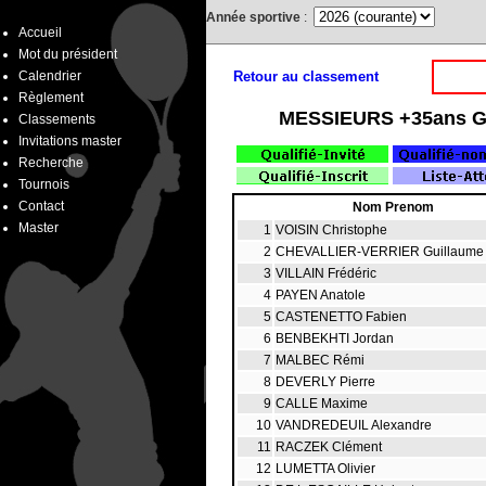
Année sportive
:
Accueil
Mot du président
Calendrier
Retour au classement
Règlement
MESSIEURS +35ans Gro
Classements
Invitations master
Recherche
Tournois
Contact
Nom Prenom
Master
1
VOISIN Christophe
2
CHEVALLIER-VERRIER Guillaume
3
VILLAIN Frédéric
4
PAYEN Anatole
5
CASTENETTO Fabien
6
BENBEKHTI Jordan
7
MALBEC Rémi
8
DEVERLY Pierre
9
CALLE Maxime
10
VANDREDEUIL Alexandre
11
RACZEK Clément
12
LUMETTA Olivier