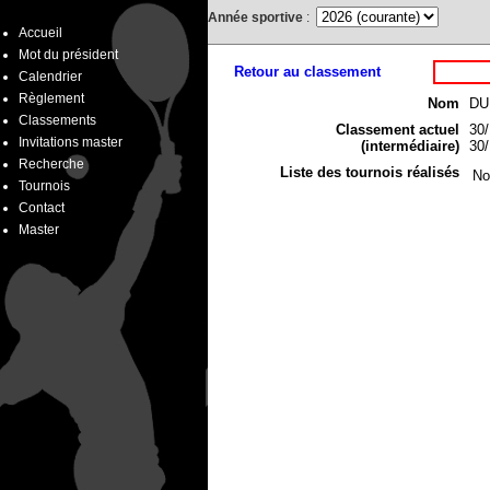
Année sportive
:
Accueil
Mot du président
Retour au classement
Calendrier
Règlement
Nom
DU
Classements
Classement actuel
30/
Invitations master
(intermédiaire)
30/
Recherche
Liste des tournois réalisés
No
Tournois
Contact
Master