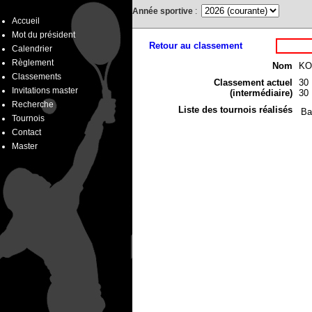
Année sportive
:
Accueil
Mot du président
Retour au classement
Calendrier
Règlement
Nom
KO
Classements
Classement actuel
30
Invitations master
(intermédiaire)
30
Recherche
Liste des tournois réalisés
Ba
Tournois
Contact
Master