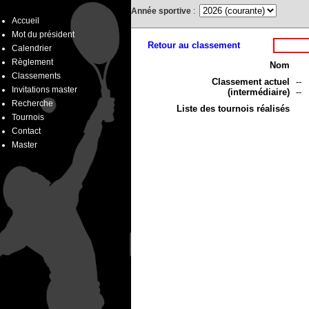
Année sportive
:
Accueil
Mot du président
Retour au classement
Calendrier
Règlement
Nom
Classements
Classement actuel
--
Invitations master
(intermédiaire)
--
Recherche
Liste des tournois réalisés
Tournois
Contact
Master