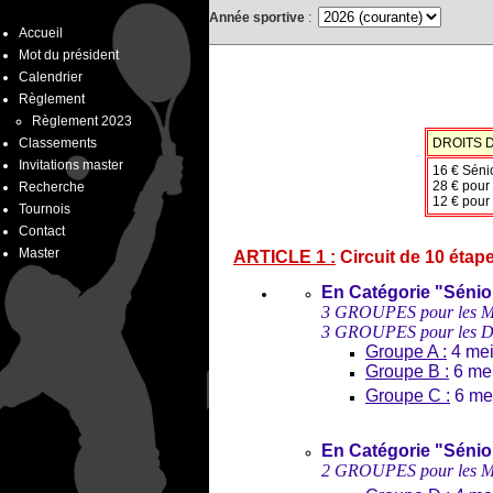
Année sportive
:
Accueil
Mot du président
Calendrier
Règlement
Règlement 2023
Classements
DROITS D
Invitations master
16 € Séni
28 € pour
Recherche
12 € pour
Tournois
Contact
Master
ARTICLE 1 :
Circuit de 10 étap
En Catégorie "Sénio
3 GROUPES pour les Me
3 GROUPES pour les 
Groupe A :
4 meil
Groupe B :
6 mei
Groupe C :
6 mei
En Catégorie "Sénior
2 GROUPES pour les Me