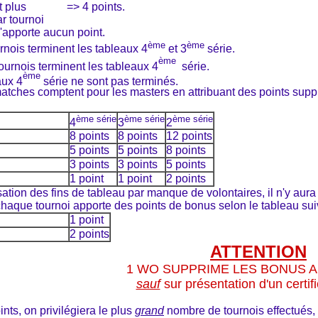
t plus
=> 4 points.
r tournoi
'apporte aucun point.
ème
ème
urnois terminent les tableaux 4
et 3
série.
ème
ournois terminent les tableaux 4
série.
ème
aux 4
série ne sont pas terminés.
atches comptent pour les masters en attribuant des points supplé
ème série
ème série
ème série
4
3
2
8 points
8 points
12 points
5 points
5 points
8 points
3 points
3 points
5 points
1 point
1 point
2 points
tion des fins de tableau par manque de volontaires, il n'y aura
haque tournoi apporte des points de bonus selon le tableau sui
1 point
2 points
ATTENTION
1 WO SUPPRIME LES BONUS 
sauf
sur présentation d'un certif
ints, on privilégiera le plus
grand
nombre de tournois effectués, p