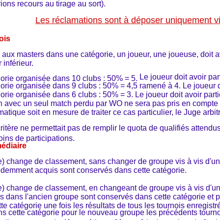
ions recours au tirage au sort).
Les réclamations sont à déposer uniquement via
ois
r aux masters dans une catégorie, un joueur, une joueuse, doit a
 inférieur.
Le joueur doit avoir par
gorie organisée dans 10 clubs : 50% = 5.
gorie organisée dans 9 clubs : 50% = 4,5 ramené à 4.
Le joueur d
orie organisée dans 6 clubs : 50% = 3. Le joueur doit avoir parti
on avec un seul match perdu par WO ne sera pas pris en compte
atique soit en mesure de traiter ce cas particulier, le Juge arbit
 critère ne permettait pas de remplir le quota de qualifiés attend
ins de participations.
édiaire
) change de classement, sans changer de groupe vis à vis d'une
édemment acquis sont conservés dans cette catégorie.
) change de classement, en changeant de groupe vis à vis d'une
s dans l'ancien groupe sont conservés dans cette catégorie et p
e catégorie une fois les résultats de tous les tournois enregistr
s cette catég
orie pour le nouveau groupe les précédents tourno