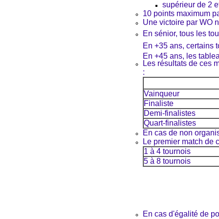
supérieur de 2 e
10 points maximum pa
Une victoire par WO n
En sénior, tous les to
En +35 ans, certains t
En +45 ans, les table
Les résultats de ces m
:
Vainqueur
Finaliste
Demi-finalistes
Quart-finalistes
En cas de non organisa
Le premier match de c
1 à 4 tournois
5 à 8 tournois
En cas d'égalité de po