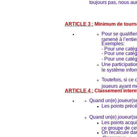
toujours pas, nous aur
ARTICLE 3 :
Minimum de tourn
Pour se qualifie
ramené à l’entier
Exemples:
- Pour une caté
- Pour une caté
- Pour une catég
Une participati
le système inform
Toutefois, si ce
joueurs ayant mo
ARTICLE 4 :
Classement interm
Quand un(e) joueur(se
Les points préc
Quand un(e) joueur(se
Les points acqui
ce groupe de cett
On recalcule dan