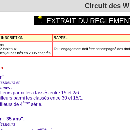
Circuit des 
EXTRAIT DU REGLEMEN
'INSCRIPTION
RAPPEL
ors
 2 tableaux
Tout engagement doit être accompagné des droits 
 les jeunes nés en 2005 et après
es
r"
ssieurs et
Dames
:
leurs parmi les classés entre 15 et 2/6.
lleurs parmi les classés entre 30 et 15/1.
ème
lleurs de 4
série.
 + 35 ans",
ssieurs
ème