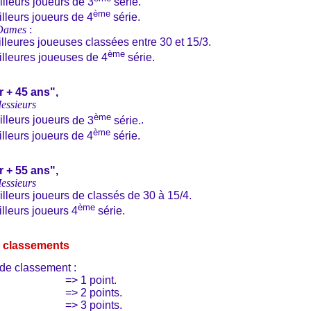
lleurs joueurs de 3
série.
ème
lleurs joueurs de 4
série.
Dames
:
lleures joueuses classées entre 30 et 15/3.
ème
lleures joueuses de 4
série.
 + 45 ans",
ssieurs
ème
lleurs joueurs
de 3
série.
.
ème
lleurs
joueurs de 4
série
.
 + 55 ans",
ssieurs
lleurs joueurs
de
classés de 30 à 15/4
.
ème
lleurs joueurs
4
série
.
 classements
 de classement :
=> 1 point.
=> 2 points.
=> 3 points.