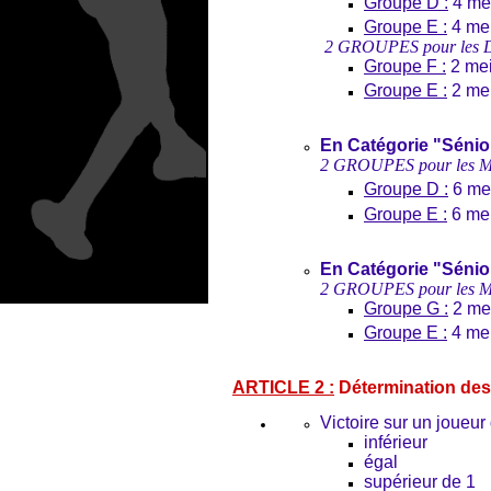
Groupe D :
4 mei
Groupe E :
4 mei
2 GROUPES pour les 
Groupe F :
2 mei
Groupe E :
2 mei
En Catégorie "Sénior
2 GROUPES pour les Me
Groupe D :
6 mei
Groupe E :
6 mei
En Catégorie "Sénior
2 GROUPES pour les Me
Groupe G :
2 mei
Groupe E :
4 mei
ARTICLE 2 :
Détermination des
Victoire sur un joueur
inférieur
égal
supérieur de 1