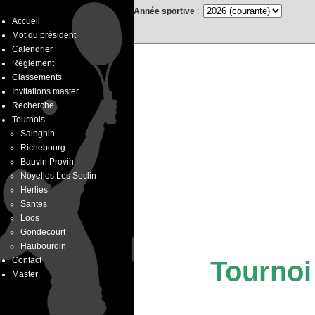
Année sportive
:
Accueil
Mot du président
Calendrier
Règlement
Classements
Invitations master
Recherche
Tournois
Sainghin
Richebourg
Bauvin Provin
Noyelles Les Seclin
Herlies
Santes
Loos
Gondecourt
Haubourdin
Contact
Tournoi
Master