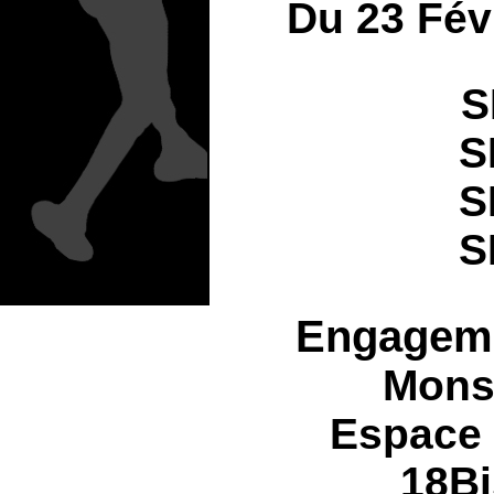
Du 23 Fév
S
S
S
S
Engageme
Monsi
Espace 
18Bi