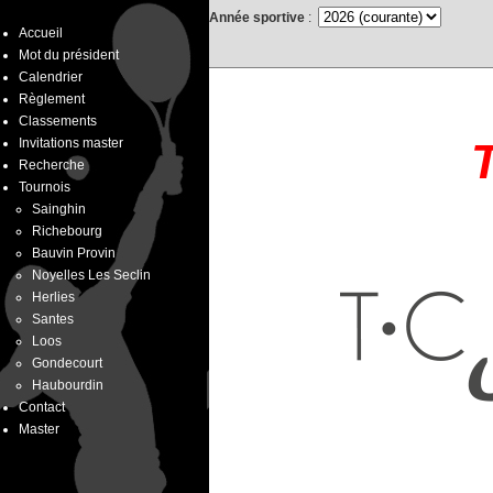
Année sportive
:
Accueil
Mot du président
Calendrier
Règlement
Classements
Invitations master
Recherche
Tournois
Sainghin
Richebourg
Bauvin Provin
Noyelles Les Seclin
Herlies
Santes
Loos
Gondecourt
Haubourdin
Contact
Master