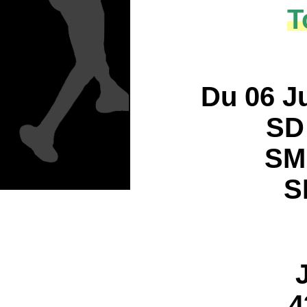
T
Du 06 J
SD 
SM 
S
4