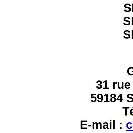
S
S
S
31 rue
59184 
Té
E-mail :
c