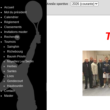
Année sportive
:
Accueil
Mot du président
Calendrier
Règlement
Classements
Invitations master
Recherche
Tournois
Sainghin
Richebourg
Bauvin Provin
Noyelles Les Seclin
Herlies
Santes
Loos
Gondecourt
Haubourdin
Contact
Master